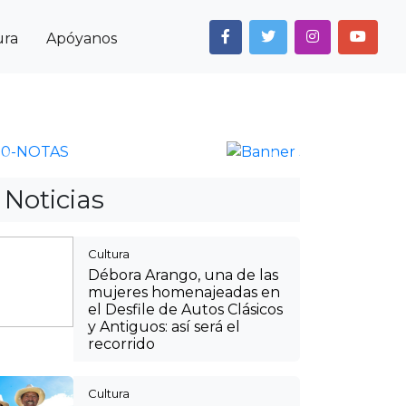
ura
Apóyanos
Next
Anterior
Siguiente
Noticias
Cultura
Débora Arango, una de las
mujeres homenajeadas en
el Desfile de Autos Clásicos
y Antiguos: así será el
recorrido
Cultura