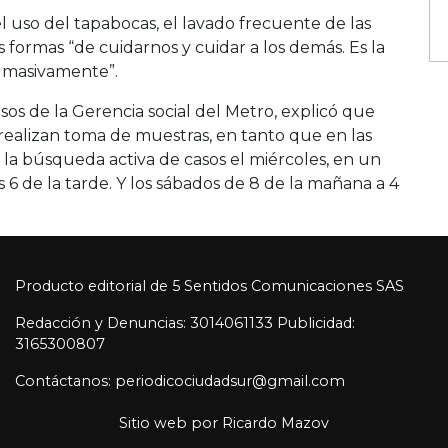
del uso del tapabocas, el lavado frecuente de las
 formas “de cuidarnos y cuidar a los demás. Es la
 masivamente”.
os de la Gerencia social del Metro, explicó que
 realizan toma de muestras, en tanto que en las
 la búsqueda activa de casos el miércoles, en un
s 6 de la tarde. Y los sábados de 8 de la mañana a 4
Producto editorial de 5 Sentidos Comunicaciones SAS
Redacción y Denuncias: 3014061133 Publicidad:
3165300807
Contáctanos: periodicociudadsur@gmail.com
Sitio web por
Ricardo Mazov