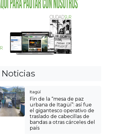
urbana de Itagüí”: así fue
el gigantesco operativo de
traslado de cabecillas de
bandas a otras cárceles del
país
Cultura
Débora Arango, una de las
mujeres homenajeadas en
el Desfile de Autos Clásicos
y Antiguos: así será el
recorrido
Cultura
Agéndese y viva la
tradición paisa: así podrá
llegar a las fincas silleteras
en las veredas de Envigado
Itagüí