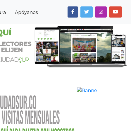
ura
Apóyanos
Next
Anterior
Siguiente
Noticias
Itagüí
Fin de la “mesa de paz