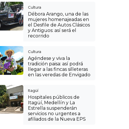
Hospitales públicos de
Itagüí, Medellín y La
Estrella suspenderán
servicios no urgentes a
afiliados de la Nueva EPS
Cultura
¡Orgullo colombiano!
Banda Sinfónica de
Sabaneta logró el primer
lugar en el Mundial de
Bandas en Países Bajos