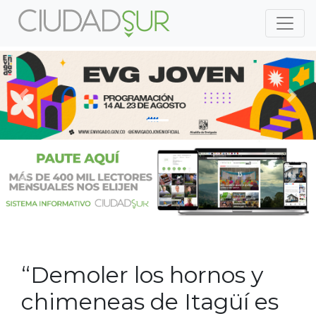
Previous
Nex
Previous
Nex
“Demoler los hornos y
chimeneas de Itagüí es