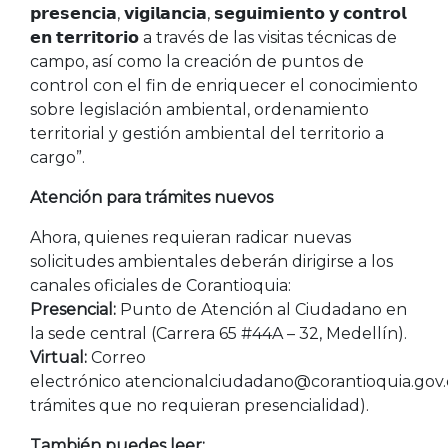
𝗽𝗿𝗲𝘀𝗲𝗻𝗰𝗶𝗮, 𝘃𝗶𝗴𝗶𝗹𝗮𝗻𝗰𝗶𝗮, 𝘀𝗲𝗴𝘂𝗶𝗺𝗶𝗲𝗻𝘁𝗼 𝘆 𝗰𝗼𝗻𝘁𝗿𝗼𝗹
𝗲𝗻 𝘁𝗲𝗿𝗿𝗶𝘁𝗼𝗿𝗶𝗼
a través de las visitas técnicas de
campo, así como la creación de puntos de
control con el fin de enriquecer el conocimiento
sobre legislación ambiental, ordenamiento
territorial y gestión ambiental del territorio a
cargo”.
Atención para trámites nuevos
Ahora, quienes requieran radicar nuevas
solicitudes ambientales deberán dirigirse a los
canales oficiales de Corantioquia:
Presencial:
Punto de Atención al Ciudadano en
la sede central (Carrera 65 #44A – 32, Medellín).
Virtual:
Correo
electrónico atencionalciudadano@corantioquia.gov.
trámites que no requieran presencialidad).
También puedes leer: