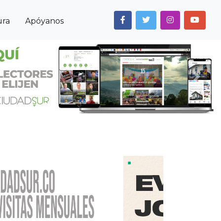
ura
Apóyanos
Next