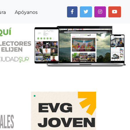
ura
Apóyanos
Next