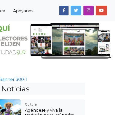
ura
Apóyanos
Next
Noticias
Cultura
Agéndese y viva la