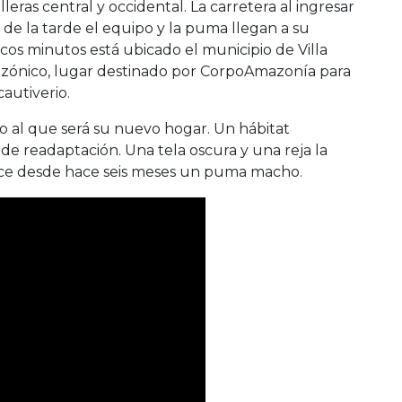
za la zona del Desierto del Tatacoa para
leras central y occidental. La carretera al ingresar
de la tarde el equipo y la puma llegan a su
ocos minutos está ubicado el municipio de Villa
azónico, lugar destinado por CorpoAmazonía para
autiverio.
 al que será su nuevo hogar. Un hábitat
e readaptación. Una tela oscura y una reja la
ce desde hace seis meses un puma macho.