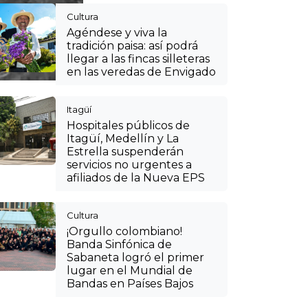
¡Orgullo colombiano!
Banda Sinfónica de
Sabaneta logró el primer
lugar en el Mundial de
Bandas en Países Bajos
Cultura
VIDEO: así se puede
disfrutar de las fincas
silleteras de Santa Elena
en el CC Mayorca de
Sabaneta para vivir la Feria
de las Flores