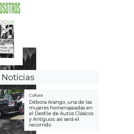
Débora Arango, una de las
mujeres homenajeadas en
el Desfile de Autos Clásicos
y Antiguos: así será el
recorrido
Cultura
Agéndese y viva la
tradición paisa: así podrá
llegar a las fincas silleteras
en las veredas de Envigado
Itagüí
Hospitales públicos de
Itagüí, Medellín y La
Estrella suspenderán
servicios no urgentes a
afiliados de la Nueva EPS
Cultura