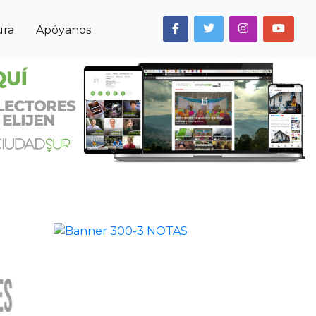
ura
Apóyanos
Next
Anterior
Siguiente
Noticias
Cultura