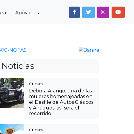
ura
Apóyanos
Next
Anterior
Siguiente
Noticias
Cultura
Débora Arango, una de las
mujeres homenajeadas en
el Desfile de Autos Clásicos
y Antiguos: así será el
recorrido
Cultura