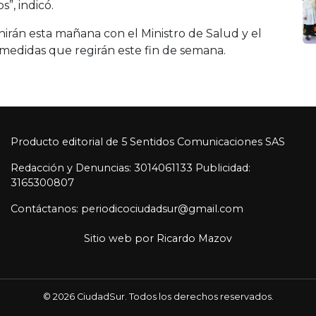
”, indicó.
unirán esta mañana con el Ministro de Salud y el
 medidas que regirán este fin de semana.
Producto editorial de 5 Sentidos Comunicaciones SAS
Redacción y Denuncias: 3014061133 Publicidad:
3165300807
Contáctanos: periodicociudadsur@gmail.com
Sitio web por
Ricardo Mazov
© 2026 CiudadSur. Todos los derechos reservados.