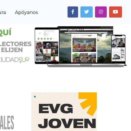
ura
Apóyanos
Next