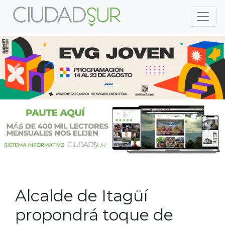
Previous
Nex
Previous
Nex
Alcalde de Itagüí
propondrá toque de