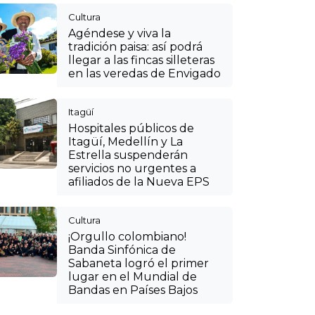
¡Orgullo colombiano!
Banda Sinfónica de
Sabaneta logró el primer
lugar en el Mundial de
Bandas en Países Bajos
Cultura
VIDEO: así se puede
disfrutar de las fincas
silleteras de Santa Elena
en el CC Mayorca de
Sabaneta para vivir la Feria
de las Flores
Buscar
Buscar: