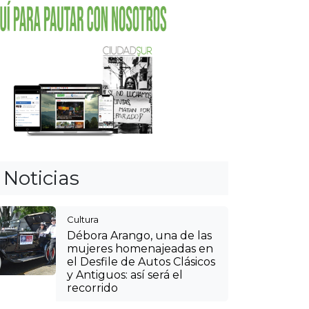
Débora Arango, una de las
mujeres homenajeadas en
el Desfile de Autos Clásicos
y Antiguos: así será el
recorrido
Cultura
Agéndese y viva la
tradición paisa: así podrá
llegar a las fincas silleteras
en las veredas de Envigado
Itagüí
Hospitales públicos de
Itagüí, Medellín y La
Estrella suspenderán
servicios no urgentes a
afiliados de la Nueva EPS
Cultura