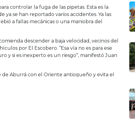
ra controlar la fuga de las pipetas. Esta es la
e ya se han reportado varios accidentes. Ya las
 debió a fallas mecánicas o una maniobra del
comienda descender a baja velocidad, vecinos del
ehículos por El Escobero. “Esa vía no es para ese
o y si es inexperto es un riesgo”, manifestó Juan
le de Aburrá con el Oriente antioqueño y evita el
Producto editorial de 5 Sentidos Comunicaciones SAS
Redacción y Denuncias: 3014061133 Publicidad:
3165300807